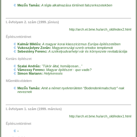
Mezős Tamás:
A tégla alkalmazása történeti falszerkezetekben
I. évfolyam 2. szám (1999. június)
http://arch.et.bme.hu/arch_old/index2.html
Építészettörténet
Kalmár Miklós:
A magyar korai klasszicizmus Európa építészetében
Vukoszávlyev Zorán:
Magyarországi szerb ortodox templomok
Sebestény Ferenc:
A székelyudvarhelyi vár és környezete revitalizációja
Kortárs építészet
Szalai András:
"Tükör által, homályosan..."
Vámossy Ferenc:
Magyar építészet - quo vadis?
Simon Mariann:
Helykeresés
Műemlékvédelem
Mezős Tamás:
Amit a német nyelvterületen “Bodendenkmalschutz”-nak
neveznek
I. évfolyam 1. szám (1999. március)
http://arch.et.bme.hu/arch_old/index1.html
Építészettörténet
-