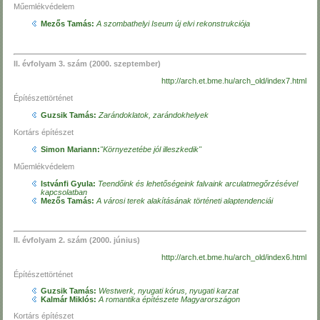
Műemlékvédelem
Mezős Tamás:
A szombathelyi Iseum új elvi rekonstrukciója
II. évfolyam 3. szám (2000. szeptember)
http://arch.et.bme.hu/arch_old/index7.html
Építészettörténet
Guzsik Tamás:
Zarándoklatok, zarándokhelyek
Kortárs építészet
Simon Mariann:
"Környezetébe jól illeszkedik"
Műemlékvédelem
Istvánfi Gyula:
Teendőink és lehetőségeink falvaink arculatmegőrzésével
kapcsolatban
Mezős Tamás:
A városi terek alakításának történeti alaptendenciái
II. évfolyam 2. szám (2000. június)
http://arch.et.bme.hu/arch_old/index6.html
Építészettörténet
Guzsik Tamás:
Westwerk, nyugati kórus, nyugati karzat
Kalmár Miklós:
A romantika építészete Magyarországon
Kortárs építészet