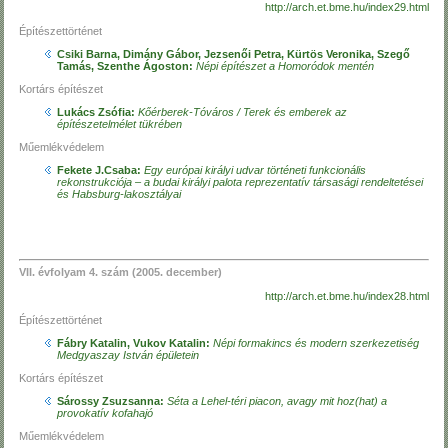
http://arch.et.bme.hu/index29.html
Építészettörténet
Csiki Barna, Dimány Gábor, Jezsenői Petra, Kürtös Veronika, Szegő
Tamás, Szenthe Ágoston:
Népi építészet a Homoródok mentén
Kortárs építészet
Lukács Zsófia:
Kőérberek-Tóváros / Terek és emberek az
építészetelmélet tükrében
Műemlékvédelem
Fekete J.Csaba:
Egy európai királyi udvar történeti funkcionális
rekonstrukciója – a budai királyi palota reprezentatív társasági rendeltetései
és Habsburg-lakosztályai
VII. évfolyam 4. szám (2005. december)
http://arch.et.bme.hu/index28.html
Építészettörténet
Fábry Katalin, Vukov Katalin:
Népi formakincs és modern szerkezetiség
Medgyaszay István épületein
Kortárs építészet
Sárossy Zsuzsanna:
Séta a Lehel-téri piacon, avagy mit hoz(hat) a
provokatív kofahajó
Műemlékvédelem