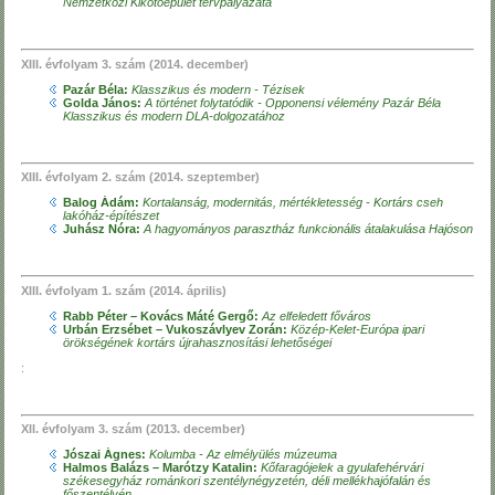
Nemzetközi Kikötőépület tervpályázata
XIII. évfolyam 3. szám (2014. december)
Pazár Béla:
Klasszikus és modern - Tézisek
Golda János:
A történet folytatódik - Opponensi vélemény Pazár Béla
Klasszikus és modern DLA-dolgozatához
XIII. évfolyam 2. szám (2014. szeptember)
Balog Ádám:
Kortalanság, modernitás, mértékletesség - Kortárs cseh
lakóház-építészet
Juhász Nóra:
A hagyományos parasztház funkcionális átalakulása Hajóson
XIII. évfolyam 1. szám (2014. április)
Rabb Péter – Kovács Máté Gergő:
Az elfeledett főváros
Urbán Erzsébet – Vukoszávlyev Zorán:
Közép-Kelet-Európa ipari
örökségének kortárs újrahasznosítási lehetőségei
:
XII. évfolyam 3. szám (2013. december)
Jószai Ágnes:
Kolumba - Az elmélyülés múzeuma
Halmos Balázs – Marótzy Katalin:
Kőfaragójelek a gyulafehérvári
székesegyház románkori szentélynégyzetén, déli mellékhajófalán és
főszentélyén