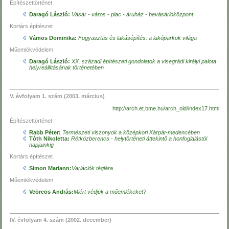
Építészettörténet
Daragó László:
Vásár - város - piac - áruház - bevásárlóközpont
Kortárs építészet
Vámos Dominika:
Fogyasztás és lakásépítés: a lakóparkok világa
Műemlékvédelem
Daragó László:
XX. századi építészeti gondolatok a visegrádi királyi palota
helyreállításának történetében
V. évfolyam 1. szám (2003. március)
http://arch.et.bme.hu/arch_old/index17.html
Építészettörténet
Rabb Péter:
Természeti viszonyok a középkori Kárpát-medencében
Tóth Nikoletta:
Rétközberencs - helytörténeti áttekintő a honfoglalástól
napjainkig
Kortárs építészet
Simon Mariann:
Variációk téglára
Műemlékvédelem
Veöreös András:
Miért védjük a műemlékeket?
IV. évfolyam 4. szám (2002. december)