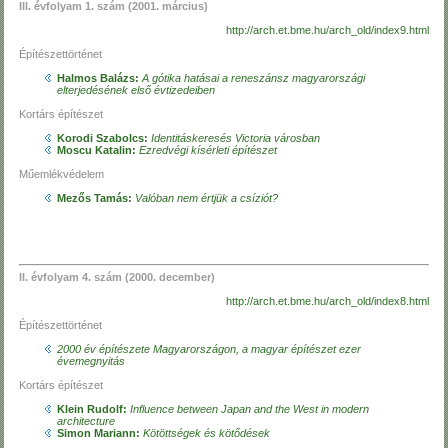
III. évfolyam 1. szám (2001. március)
http://arch.et.bme.hu/arch_old/index9.html
Építészettörténet
Halmos Balázs:
A gótika hatásai a reneszánsz magyarországi
elterjedésének első évtizedeiben
Kortárs építészet
Korodi Szabolcs:
Identitáskeresés Victoria városban
Moscu Katalin:
Ezredvégi kísérleti építészet
Műemlékvédelem
Mezős Tamás:
Valóban nem értjük a csíziót?
II. évfolyam 4. szám (2000. december)
http://arch.et.bme.hu/arch_old/index8.html
Építészettörténet
2000 év építészete Magyarországon, a magyar építészet ezer
évemegnyitás
Kortárs építészet
Klein Rudolf:
Influence between Japan and the West in modern
architecture
Simon Mariann:
Kötöttségek és kötődések