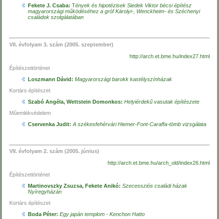
Fekete J. Csaba:
T
ények és hipotézisek Siedek Viktor bécsi építész
magyarországi működéséhez a gróf Károlyi-, Wenckheim- és Széchenyi
családok szolgálatában
VII. évfolyam 3. szám (2005. szeptember)
http://arch.et.bme.hu/index27.html
Építészettörténet
Loszmann Dávid:
Magyarországi barokk kastélyszínházak
Kortárs építészet
Szabó Angéla, Wettstein Domonkos:
Helyiérdekű vasutak építészete
Műemlékvédelem
Cservenka Judit:
A székesfehérvári Hiemer-Font-Caraffa-tömb vizsgálata
VII. évfolyam 2. szám (2005. június)
http://arch.et.bme.hu/arch_old/index26.html
Építészettörténet
Martinovszky Zsuzsa, Fekete Anikó:
Szecessziós családi házak
Nyíregyházán
Kortárs építészet
Boda Péter:
Egy japán templom - Kenchon Hatto