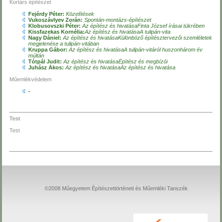
Kortárs építészet
Fejérdy Péter:
Közelítések
Vukoszávlyev Zorán:
Spontán-montázs-építészet
Klobusovszki Péter:
Az építész és hivatásaFinta József írásai tükrében
Kissfazekas Kornélia:
Az építész és hivatásaA tulipán-vita
Nagy Dániel:
Az építész és hivatásaKülönböző építésztervezői szemléletek
megjelenése a tulipán-vitában
Kruppa Gábor:
Az építész és hivatásaA tulipán-vitáról huszonhárom év
múltán
Tótpál Judit:
Az építész és hivatásaÉpítész és megbízói
Juhász Ákos:
Az építész és hivatásaAz építész és hivatása
Műemlékvédelem
-
Test
Test
©2008 Műegyetem Építészettörténeti és Műemléki Tanszék