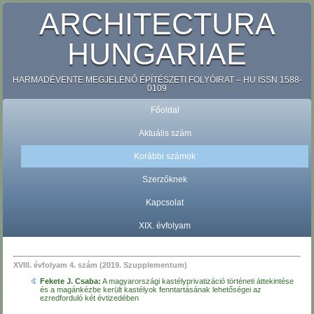
ARCHITECTURA
HUNGARIAE
HARMADÉVENTE MEGJELENŐ ÉPÍTÉSZETI FOLYÓIRAT – HU ISSN 1588-
0109
Főoldal
Aktuális szám
Korábbi számok
Szerzőknek
Kapcsolat
XIX. évfolyam
XVIII. évfolyam 4. szám (2019. Szupplementum)
Fekete J. Csaba:
A magyarországi kastélyprivatizáció történeti áttekintése
és a magánkézbe került kastélyok fenntartásának lehetőségei az
ezredforduló két évtizedében