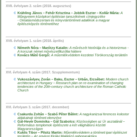
XVII. évfolyam 2. szám (2018. augusztus)
Krähling János – Fehér Krisztina – Jobbik Eszter – Kollár Mária:
A
Műegyetem középkori építéstan tanszékének címjegyzéke
- Oktatásmódszertani és
könyvtártörténeti adalékok a magyar
építészképzés történetéhez
XVII. évfolyam 1. szám (2018. április)
Németh Nóra – Marótzy Katalin:
A művészét históriája és a historizmus -
A korszak német művészetfilozófiai háttere
Kovács Máté Gergő:
A műemlékvédelem kezdetei Törökország területén
XVI. évfolyam 4. szám (2017. Szupplementum)
Vukoszávlyev, Zorán – Baku, Eszter – Urbán, Erzsébet:
Modern church
architecture in Hungary – Research plan on re-examination of changing
tendencies of the 20th-century church architecture of the Roman Catholic
Church
XVI. évfolyam 3. szám (2017. december)
Csakurda Zoltán – Szabó Péter Bálint:
A nagykanizsai ferences kolostor
ablakainak történeti elemzése
Gál-Hevér Dominika – Gál Szabolcs:
Közösségben az Úr asztalánál –
Református templomok építészete a két világháború közötti
Magyarországon
Kuklis Tibor – Pilsitz Martin:
Műemlékvédelem a történeti ipari építészet
területén – Az egykori Királyi Malátázó gabonaraktára