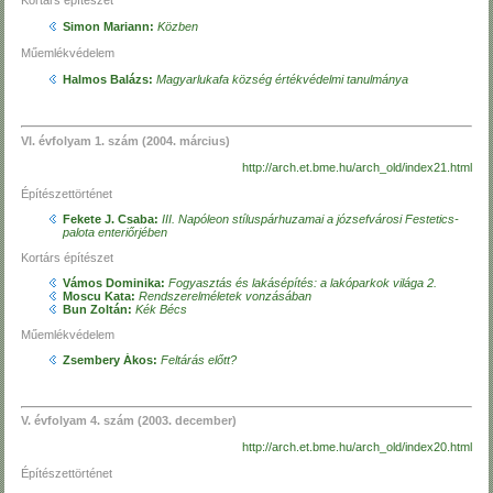
Kortárs építészet
Simon Mariann:
Közben
Műemlékvédelem
Halmos Balázs:
Magyarlukafa község értékvédelmi tanulmánya
VI. évfolyam 1. szám (2004. március)
http://arch.et.bme.hu/arch_old/index21.html
Építészettörténet
Fekete J. Csaba:
III. Napóleon stíluspárhuzamai a józsefvárosi Festetics-
palota enteriőrjében
Kortárs építészet
Vámos Dominika:
Fogyasztás és lakásépítés: a lakóparkok világa 2.
Moscu Kata:
Rendszerelméletek vonzásában
Bun Zoltán:
Kék Bécs
Műemlékvédelem
Zsembery Ákos:
Feltárás előtt?
V. évfolyam 4. szám (2003. december)
http://arch.et.bme.hu/arch_old/index20.html
Építészettörténet