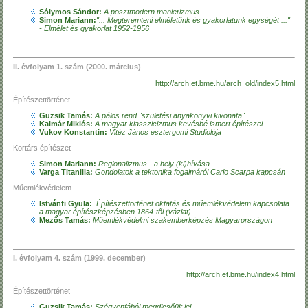
Sólymos Sándor:
A posztmodern manierizmus
Simon Mariann:
"... Megteremteni elméletünk és gyakorlatunk egységét ..."
- Elmélet és gyakorlat 1952-1956
II. évfolyam 1. szám (2000. március)
http://arch.et.bme.hu/arch_old/index5.html
Építészettörténet
Guzsik Tamás:
A pálos rend "születési anyakönyvi kivonata"
Kalmár Miklós:
A magyar klasszicizmus kevésbé ismert építészei
Vukov Konstantin:
Vitéz János esztergomi Studiolója
Kortárs építészet
Simon Mariann:
Regionalizmus - a hely (ki)hívása
Varga Titanilla:
Gondolatok a tektonika fogalmáról Carlo Scarpa kapcsán
Műemlékvédelem
Istvánfi Gyula:
Építészettörténet oktatás és műemlékvédelem kapcsolata
a magyar építészképzésben 1864-től (vázlat)
Mezős Tamás:
Műemlékvédelmi szakemberképzés Magyarországon
I. évfolyam 4. szám (1999. december)
http://arch.et.bme.hu/index4.html
Építészettörténet
Guzsik Tamás:
Szégyenfából megdicsőült jel