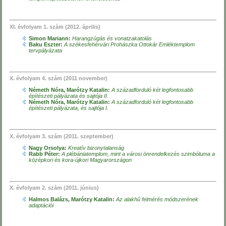
XI. évfolyam 1. szám (2012. április)
Simon Mariann:
Harangzúgás és vonatzakatolás
Baku Eszter:
A székesfehérvári Prohászka Ottokár Emléktemplom
tervpályázata
X. évfolyam 4. szám (2011 november)
Németh Nóra, Marótzy Katalin:
A századforduló két legfontosabb
építészeti pályázata és sajtója II.
Németh Nóra, Marótzy Katalin:
A századforduló két legfontosabb
építészeti pályázata, és sajtója I.
X. évfolyam 3. szám (2011. szeptember)
Nagy Orsolya:
Kreatív bizonytalanság
Rabb Péter:
A plébániatemplom, mint a városi önrendelkezés szimbóluma a
középkori és kora-újkori Magyarországon
X. évfolyam 2. szám (2011. június)
Halmos Balázs, Marótzy Katalin:
Az alakhű felmérés módszerének
adaptációi