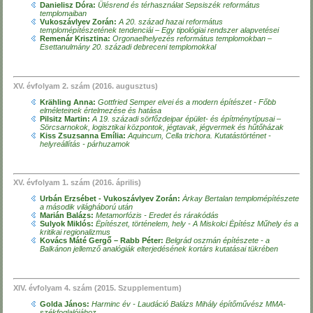
Danielisz Dóra:
Ülésrend és térhasználat Sepsiszék református
templomaiban
Vukoszávlyev Zorán:
A 20. század hazai református
templomépítészetének tendenciái – Egy tipológiai rendszer alapvetései
Remenár Krisztina:
Orgonaelhelyezés református templomokban –
Esettanulmány 20. századi debreceni templomokkal
XV. évfolyam 2. szám (2016. augusztus)
Krähling Anna:
Gottfried Semper elvei és a modern építészet - Főbb
elméleteinek értelmezése és hatása
Pilsitz Martin:
A 19. századi sörfőzdeipar épület- és építménytípusai –
Sörcsarnokok, logisztikai központok, jégtavak, jégvermek és hűtőházak
Kiss Zsuzsanna Emília:
Aquincum, Cella trichora. Kutatástörténet -
helyreállítás - párhuzamok
XV. évfolyam 1. szám (2016. április)
Urbán Erzsébet - Vukoszávlyev Zorán:
Árkay Bertalan templomépítészete
a második világháború után
Marián Balázs:
Metamorfózis - Eredet és rárakódás
Sulyok Miklós:
Építészet, történelem, hely - A Miskolci Építész Műhely és a
kritikai regionalizmus
Kovács Máté Gergő – Rabb Péter:
Belgrád oszmán építészete - a
Balkánon jellemző analógiák elterjedésének kortárs kutatásai tükrében
XIV. évfolyam 4. szám (2015. Szupplementum)
Golda János:
Harminc év - Laudáció Balázs Mihály építőművész MMA-
székfoglalójához