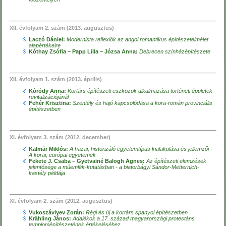
XII. évfolyam 2. szám (2013. augusztus)
Laczó Dániel:
Modernista reflexiók az angol romantikus építészetelmélet
alapértékeire
Kóthay Zsófia – Papp Lilla – Józsa Anna:
Debrecen színházépítészete
XII. évfolyam 1. szám (2013. április)
Kóródy Anna:
Kortárs építészeti eszközök alkalmazása történeti épületek
revitalizációjánál
Fehér Krisztina:
Szentély és hajó kapcsolódása a kora-román provinciális
építészetben
XI. évfolyam 3. szám (2012. december)
Kalmár Miklós:
A hazai, historizáló egyetemtípus kialakulása és jellemzői -
A korai, európai egyetemek
Fekete J. Csaba – Gyetvainé Balogh Ágnes:
Az építészeti elemzések
jelentősége a műemlék-kutatásban - a biatorbágyi Sándor-Metternich-
kastély példája
XI. évfolyam 2. szám (2012. augusztus)
Vukoszávlyev Zorán:
Régi és új a kortárs spanyol építészetben
Krähling János:
Adalékok a 17. század magyarországi protestáns
templomépítészetének értékeléséhez