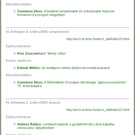
Műemlékvédelem
Zsembery Ákos:
Középkori templomaink és kolostoraink helyzete
Komárom-Esztergom megyében
VI. évfolyam 3. szám (2004. szeptember)
http://arch.et.bme.hu/arch_old/index23.html
Építészettörténet
Kiss Zsuzsanna:
A "liberty stílus"
Kortárs építészet
Kalmár Miklós:
Az intelligens otthon építészeti vonatkozásairól
Műemlékvédelem
Zsembery Ákos:
A Műemlékek Országos Bizottsága "újjászervezésének"
70. évfordulójára
VI. évfolyam 2. szám (2004. június)
http://arch.et.bme.hu/arch_old/index22.html
Építészettörténet
Halmos Balázs:
Lombard hatások a gyulafehérvári Lázói-kápolna
reneszánsz átépítésében