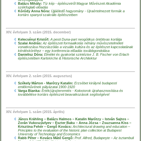
Balázs Mihály:
Tíz kép - építészetről Magyar Művészeti Akadémia
székfoglaló előadás
Kóródy Anna Nóra:
Újjáéledő hagyomány - Újraértelmezett formák a
kortárs spanyol szakrális építészetben
XIV. évfolyam 3. szám (2015. december)
Kelecsényi Kristóf:
A pesti Duna-part neogótikus öntöttvas korlátja
Szalai András:
Az építészeti formaalkotás néhány művészetelméleti
vonatkozása Hozzászólás a vizuális kultúra és az építészet kapcsolatának
kérdésköréhez – egy konferencia előadás továbbgondolása
Danielisz Dóra:
Elmélet és gyakorlat szintézise J. B. Fischer von Erlach
építészetében Karlskirche & Historische Architektur
XIV. évfolyam 2. szám (2015. augusztus)
Székely Márton - Marótzy Katalin:
Erzsébet királyné budapesti
emlékművének pályázatai 1900-1920
Varga Bianka:
Érték(újra)teremtés - Kolostorok újrahasznosítása és
továbbélése kortárs építészeti beavatkozások segítségével
XIV. évfolyam 1. szám (2015. április)
János Krähling – Balázs Halmos – Katalin Marótzy – István Sajtos –
Zorán Vukoszávlyev – Eszter Baku – Anna Józsa – Zsuzsanna Kiss –
Krisztina Fehér – Gergő Kovács:
Architectural drawing and education –
Principles to the evaluation of the historic plan collection at Budapest
University of Technology and Economics
Rabb Péter – Kovács Máté Gergő:
Prof. Alfred, Budapeşte – Az isztambuli