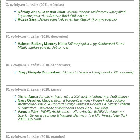
X. évfolyam 1. szám (2011. március)
Kóródy Anna, Szendrei Zsolt:
Museo Iberico: Kiállítóterek környezeti
kontextusának vizsgálata az Ibériai félszigeten
Rózsa Sára:
Befejezetlen Helyek és Identitások (könyv-recenzió)
IX. évfolyam 4. szám (2010. december)
Halmos Balázs, Marótzy Kata:
Kőfaragó jelek a gyulafehérvári Szent
Mihály székesegyház déli tornyán
IX. évfolyam 3. szám (2010. szeptember)
Nagy Gergely Domonkos:
Tild falu története a középkortól a XX. századig
IX. évfolyam 2. szám (2010. június)
Józsa Anna:
A nyári színkör, mint a XIX. század jellegzetes épülettípusa
Nagy Orsolya:
Magyarázom a bizonyítványom - Könyvkritika:Judging
Architectural Value. A Harvard Design Magazin Readers 4. Szerk.: William
S. Saunders, University of Minnesota Press 2007. 192 oldal
Váncza Márk:
INDEX Architecture - Könyvkritika: INDEX Architecture.
Szerk.: Bernard Tschumi & Matthew Berman, The MIT Press, New York
2003. 315 oldal
IX. évfolyam 1. szám (2010. március)