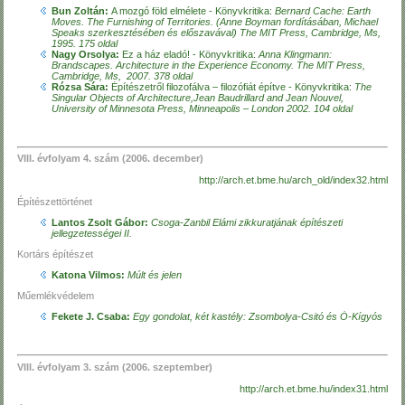
Bun Zoltán:
A mozgó föld elmélete - Könyvkritika:
Bernard Cache: Earth
Moves. The Furnishing of Territories.
(Anne Boyman fordításában, Michael
Speaks szerkesztésében és előszavával) The MIT Press, Cambridge, Ms,
1995. 175 oldal
Nagy Orsolya:
Ez a ház eladó! - Könyvkritika:
Anna Klingmann:
Brandscapes.
Architecture in the Experience Economy. The MIT Press,
Cambridge, Ms,
2007. 378 oldal
Rózsa Sára:
Építészetről filozofálva – filozófiát építve - Könyvkritika:
The
Singular Objects of Architecture,Jean Baudrillard and Jean Nouvel,
University of Minnesota Press, Minneapolis – London 2002.
104 oldal
VIII. évfolyam 4. szám (2006. december)
http://arch.et.bme.hu/arch_old/index32.html
Építészettörténet
Lantos Zsolt Gábor:
Csoga-Zanbil Elámi zikkuratjának építészeti
jellegzetességei II.
Kortárs építészet
Katona Vilmos:
Múlt és jelen
Műemlékvédelem
Fekete J. Csaba:
Egy gondolat, két kastély: Zsombolya-Csitó és Ó-Kígyós
VIII. évfolyam 3. szám (2006. szeptember)
http://arch.et.bme.hu/index31.html