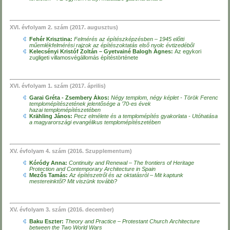
XVI. évfolyam 2. szám (2017. augusztus)
Fehér Krisztina:
Felmérés az építészképzésben – 1945 előtti
műemlékfelmérési rajzok az építészoktatás első nyolc évtizedéből
Kelecsényi Kristóf Zoltán – Gyetvainé Balogh Ágnes:
Az egykori
zugligeti villamosvégállomás építéstörténete
XVI. évfolyam 1. szám (2017. április)
Garai Gréta - Zsembery Ákos:
Négy templom, négy képlet - Török Ferenc
templomépítészetének jelentősége a ’70-es évek
hazai templomépítészetében
Krähling János:
Pecz elmélete és a templomépítés gyakorlata - Utóhatása
a magyarországi evangélikus templomépítészetében
XV. évfolyam 4. szám (2016. Szupplementum)
Kóródy Anna:
Continuity and Renewal – The frontiers of Heritage
Protection and Contemporary Architecture in Spain
Mezős Tamás:
Az építészetről és az oktatásról – Mit kaptunk
mestereinktől? Mit viszünk tovább?
XV. évfolyam 3. szám (2016. december)
Baku Eszter:
Theory and Practice – Protestant Church Architecture
between the Two World Wars