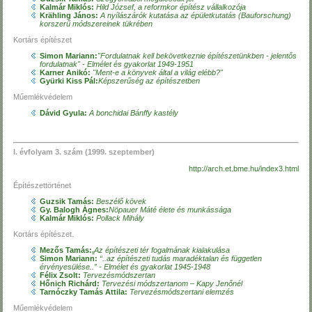
Kalmár Miklós:
Hild József, a reformkor építész vállalkozója
Krähling János:
A nyílászárók kutatása az épületkutatás (Bauforschung)
korszerű módszereinek tükrében
Kortárs építészet
Simon Mariann:
"Fordulatnak kell bekövetkeznie építészetünkben - jelentős
fordulatnak" - Elmélet és gyakorlat 1949-1951
Karner Anikó:
"Ment-e a könyvek által a világ elébb?"
Gyürki Kiss Pál:
Képszerűség az építészetben
Műemlékvédelem
Dávid Gyula:
A bonchidai Bánffy kastély
I. évfolyam 3. szám (1999. szeptember)
http://arch.et.bme.hu/index3.html
Építészettörténet
Guzsik Tamás:
Beszélő kövek
Gy. Balogh Ágnes:
Nöpauer Máté élete és munkássága
Kalmár Miklós:
Pollack Mihály
Kortárs építészet.
Mezős Tamás:
.
Az építészeti tér fogalmának kialakulása
Simon Mariann:
“..az építészeti tudás maradéktalan és független
érvényesülése..” - Elmélet és gyakorlat 1945-1948
Félix Zsolt:
Tervezésmódszertan
Hőnich Richárd:
Tervezési módszertanom – Kapy Jenőnél
Tarnóczky Tamás Attila:
Tervezésmódszertani elemzés
Műemlékvédelem