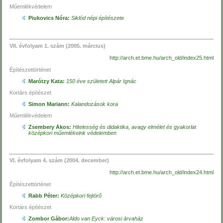
Műemlékvédelem
Piukovics Nóra:
Siklód népi építészete
VII. évfolyam 1. szám (2005. március)
http://arch.et.bme.hu/arch_old/index25.html
Építészettörténet
Marótzy Kata:
150 éve született Alpár Ignác
Kortárs építészet
Simon Mariann:
Kalandozások kora
Műemlékvédelem
Zsembery Ákos:
Hitelesség és didaktika, avagy elmélet és gyakorlat
középkori műemlékeink védelemben
VI. évfolyam 4. szám (2004. december)
http://arch.et.bme.hu/arch_old/index24.html
Építészettörténet
Rabb Péter:
Középkori fejtörő
Kortárs építészet
Zombor Gábor:
Aldo van Eyck: városi árvaház