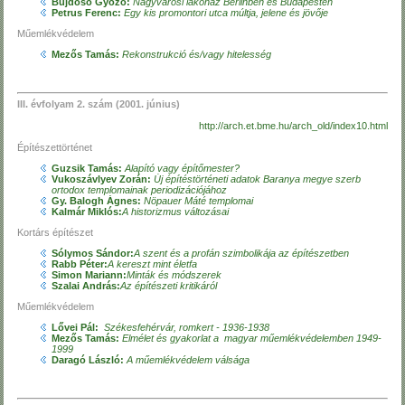
Bujdosó Győző:
Nagyvárosi lakóház Berlinben és Budapesten
Petrus Ferenc:
Egy kis promontori utca múltja, jelene és jövője
Műemlékvédelem
Mezős Tamás:
Rekonstrukció és/vagy hitelesség
III. évfolyam 2. szám (2001. június)
http://arch.et.bme.hu/arch_old/index10.html
Építészettörténet
Guzsik Tamás:
Alapító vagy építőmester?
Vukoszávlyev Zorán:
Új építéstörténeti adatok Baranya megye szerb
ortodox templomainak periodizációjához
Gy. Balogh Ágnes:
Nöpauer Máté templomai
Kalmár Miklós:
A historizmus változásai
Kortárs építészet
Sólymos Sándor:
A szent és a profán szimbolikája az építészetben
Rabb Péter:
A kereszt mint életfa
Simon Mariann:
Minták
és
módszerek
Szalai András:
Az építészeti kritikáról
Műemlékvédelem
Lővei Pál:
Székesfehérvár, romkert - 1936-1938
Mezős Tamás:
Elmélet és gyakorlat a magyar műemlékvédelemben 1949-
1999
Daragó László:
A műemlékvédelem válsága