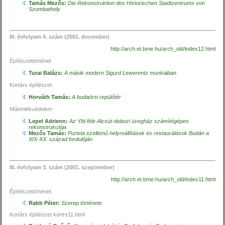
Tamás Mezős:
Die Rekonstruktion des Historischen Stadtzentrums von
Szombathely
III. évfolyam 4. szám (2001. december)
http://arch.et.bme.hu/arch_old/index12.html
Építészettörténet
Turai Balázs:
A másik modern Sigurd Lewerentz munkáiban
Kortárs építészet.
Horváth Tamás:
A budaörsi repülőtér
Műemlékvédelem
Lepel Adrienn:
Az Ybl-féle Alcsút-dobozi üvegház számítógépes
rekonstrukciója
Mezős Tamás:
Purista szellemű helyreállítások és restaurálások Budán a
XIX-XX. század fordulóján
III. évfolyam 3. szám (2001. szeptember)
http://arch.et.bme.hu/arch_old/index11.html
Építészettörténet
Rabb Péter:
Szerep története
Kortárs építészet kortrs11.html