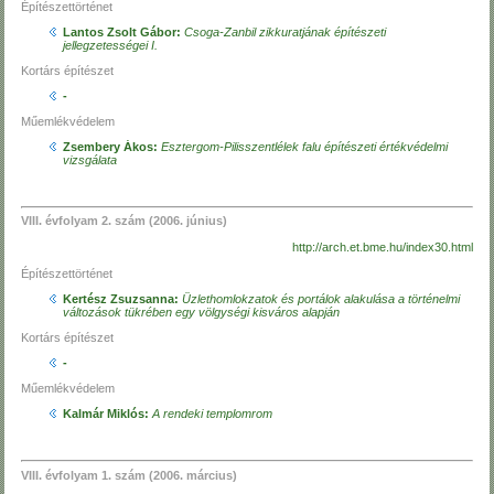
Építészettörténet
Lantos Zsolt Gábor:
Csoga-Zanbil zikkuratjának építészeti
jellegzetességei I.
Kortárs építészet
-
Műemlékvédelem
Zsembery Ákos:
Esztergom-Pilisszentlélek falu építészeti értékvédelmi
vizsgálata
VIII. évfolyam 2. szám (2006. június)
http://arch.et.bme.hu/index30.html
Építészettörténet
Kertész Zsuzsanna:
Üzlethomlokzatok és portálok alakulása a történelmi
változások tükrében egy völgységi kisváros alapján
Kortárs építészet
-
Műemlékvédelem
Kalmár Miklós:
A rendeki templomrom
VIII. évfolyam 1. szám (2006. március)