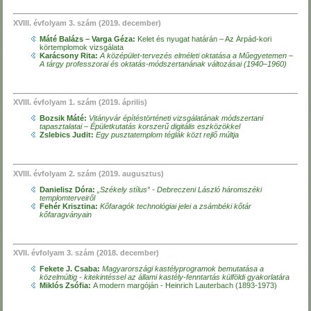
XVIII. évfolyam 3. szám (2019. december)
Máté Balázs – Varga Géza:
Kelet és nyugat határán – Az Árpád-kori
körtemplomok vizsgálata
Karácsony Rita:
A középület-tervezés elméleti oktatása a Műegyetemen –
A tárgy professzorai és oktatás-módszertanának változásai (1940–1960)
XVIII. évfolyam 1. szám (2019. április)
Bozsik Máté:
Vitányvár építéstörténeti vizsgálatának módszertani
tapasztalatai – Épületkutatás korszerű digitális eszközökkel
Zslebics Judit:
Egy pusztatemplom téglák közt rejlő múltja
XVIII. évfolyam 2. szám (2019. augusztus)
Danielisz Dóra:
„Székely stílus” - Debreczeni László háromszéki
templomterveiről
Fehér Krisztina:
Kőfaragók technológiai jelei a zsámbéki kőtár
kőfaragványain
XVII. évfolyam 3. szám (2018. december)
Fekete J. Csaba:
Magyarországi kastélyprogramok bemutatása a
közelmúltig - kitekintéssel az állami kastély-fenntartás külföldi gyakorlatára
Miklós Zsófia:
A modern margóján - Heinrich Lauterbach (1893-1973)