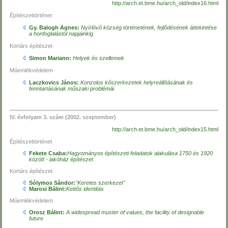
http://arch.et.bme.hu/arch_old/index16.html
Építészettörténet
Gy. Balogh Ágnes:
Nyírlövő község történetének, fejlődésének áttekintése
a honfoglalástól napjainkig
Kortárs építészet
Simon Mariann:
Helyek és szellemek
Műemlékvédelem
Laczkovics János:
Konzolos kőszerkezetek helyreállításának és
fenntartásának műszaki problémái
IV. évfolyam 3. szám (2002. szeptember)
http://arch.et.bme.hu/arch_old/index15.html
Építészettörténet
Fekete Csaba:
Hagyományos építészeti feladatok alakulása 1750 és 1920
között - lakóház építészet
Kortárs építészet
Sólymos Sándor:
"Keretes szerkezet"
Marosi Bálint:
Kettős identitás
Műemlékvédelem
Orosz Bálint:
A widespread muster of values, the facility of designable
future