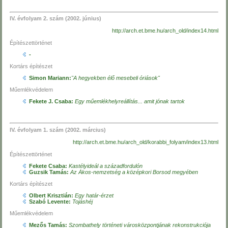
IV. évfolyam 2. szám (2002. június)
http://arch.et.bme.hu/arch_old/index14.html
Építészettörténet
-
Kortárs építészet
Simon Mariann:
"A hegyekben élő mesebeli óriások"
Műemlékvédelem
Fekete J. Csaba:
Egy műemlékhelyreállítás... amit jónak tartok
IV. évfolyam 1. szám (2002. március)
http://arch.et.bme.hu/arch_old/korabbi_folyam/index13.html
Építészettörténet
Fekete Csaba:
Kastélyideál a századfordulón
Guzsik Tamás:
Az Ákos-nemzetség a középkori Borsod megyében
Kortárs építészet
Olbert Krisztián:
Egy határ-érzet
Szabó Levente:
Tojáshéj
Műemlékvédelem
Mezős Tamás:
Szombathely történeti városközpontjának rekonstrukciója