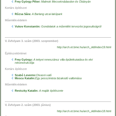
Frey György Péter:
Malmok Mecseknádasdon és Óbányán
Kortárs építészet
Rózsa Sára:
A Barlang utcai lakópark
Műemlékvédelem
Vukov Konstantin:
Gondolatok a műemléki tervezési jogosultságról
V. évfolyam 3. szám (2003. szeptember)
http://arch.et.bme.hu/arch_old/index19.html
Építészettörténet
Frey György:
A tettyei reneszánsz villa épületkutatása és elvi
rekonstrukciója
Kortárs építészet
Szabó Levente:
Olvasni való
Moscu Katalin:
Egy pesszimista bizakodó vallomása
Műemlékvédelem
Reviczky Katalin:
A maják építészete
V. évfolyam 2. szám (2003. június)
http://arch.et.bme.hu/arch_old/index18.html