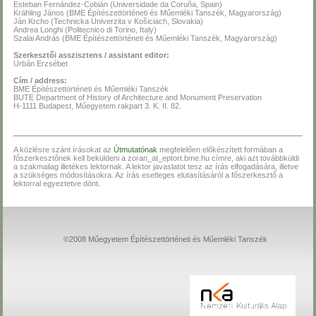
Esteban Fernández-Cobián (Universidade da Coruña, Spain)
Krähling János (BME Építészettörténeti és Műemléki Tanszék, Magyarország)
Ján Krcho (Technicka Univerzita v Košiciach, Slovakia)
Andrea Longhi (Politecnico di Torino, Italy)
Szalai András (BME Építészettörténeti és Műemléki Tanszék, Magyarország)
Szerkesztői asszisztens / assistant editor:
Urbán Erzsébet
Cím / address:
BME Építészettörténeti és Műemléki Tanszék
BUTE Department of History of Architecture and Monument Preservation
H-1111 Budapest, Műegyetem rakpart 3. K. II. 82.
A közlésre szánt írásokat az
Útmutatónak
megfelelően előkészített formában a
főszerkesztőnek kell beküldeni a zoran_at_eptort.bme.hu címre, aki azt továbbküldi
a szakmailag illetékes lektornak. A lektor javaslatot tesz az írás elfogadására, illetve
a szükséges módosításokra. Az írás esetleges elutasításáról a főszerkesztő a
lektorral egyeztetve dönt.
©2008 Műegyetem Építészettörténeti és Műemléki Tanszék