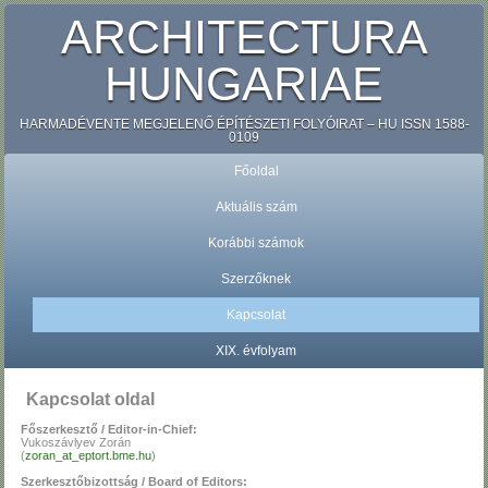
ARCHITECTURA
HUNGARIAE
HARMADÉVENTE MEGJELENŐ ÉPÍTÉSZETI FOLYÓIRAT – HU ISSN 1588-
0109
Főoldal
Aktuális szám
Korábbi számok
Szerzőknek
Kapcsolat
XIX. évfolyam
Kapcsolat oldal
Főszerkesztő / Editor-in-Chief:
Vukoszávlyev Zorán
(
zoran_at_eptort.bme.hu
)
Szerkesztőbizottság / Board of Editors: