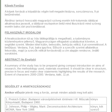
Képek Forrása
A képek forrását a képaláírás végén kell megadni listázva, sorszámozva, 9 pt
betűmérettel.
Ábrához tartozó hosszabb magyarázó szöveg esetén két-kolumnás táblázat
alkalmazása javasolt, a táblázat-oszlopokon belül mind illusztráció mind szöveg
esetén balra zárt pozícionálással.
FELHASZNÁLT IRODALOM
A hivatkozásokon túl az írás bibliográfiája is megadható, a tudományos
közleményekre jellemző, Magyarországon elfogadott szabályokat követve, a
segédlet szerint. Minden tétel külön, bekezdés, behúzás nélkül, 6 pt soremeléssel. A
betűtípus: Verdana, 9 pt, balra igazítva. Először a szerzők szerinti alfabetikus
felsorolás, majd (a szerzők nélküli forrásoknál) a cím alapján rendezve, önálló
sorokként.
ABSTRACT (In English)
A summary of the study has to be prepared giving compact introduction on aims of
research, the methodology used, materials examined. It should be clear in structure,
precise in focus and make clear statements highlighting the results of the research.
Extent of characters 2000-2300. Verdana, italic, 11 pt.
SEGÉDLET A HIVATKOZÁSOKHOZ
Amikor először
jelenik meg a forrás, annak minden adatát meg kell adni.
1. Preisich Gábor:
Budapest városépítésének története I-III
. Műszaki
könyv
Könyvkiadó, Budapest 1960.
2. Johnson, Philip – Wigley, Mark:
Deconstructivist Architecture
.
könyv, két
MOMA, New York 1988.
szerző