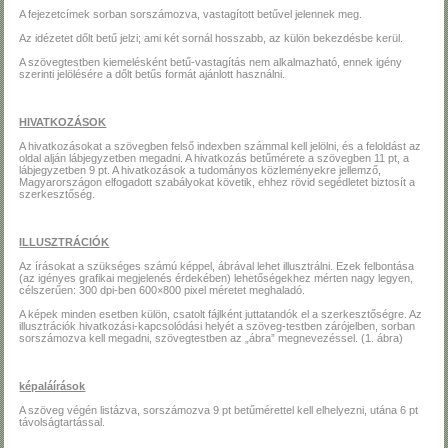
A fejezetcímek sorban sorszámozva, vastagított betűvel jelennek meg.
Az idézetet dőlt betű jelzi; ami két sornál hosszabb, az külön bekezdésbe kerül.
A szövegtestben kiemelésként betű-vastagítás nem alkalmazható, ennek igény
szerinti jelölésére a dőlt betűs formát ajánlott használni.
HIVATKOZÁSOK
A hivatkozásokat a szövegben felső indexben számmal kell jelölni, és a feloldást az
oldal alján lábjegyzetben megadni. A hivatkozás betűmérete a szövegben 11 pt, a
lábjegyzetben 9 pt. A hivatkozások a tudományos közleményekre jellemző,
Magyarországon elfogadott szabályokat követik, ehhez rövid segédletet biztosít a
szerkesztőség.
ILLUSZTRÁCIÓK
Az írásokat a szükséges számú képpel, ábrával lehet illusztrálni. Ezek felbontása
(az igényes grafikai megjelenés érdekében) lehetőségekhez mérten nagy legyen,
célszerűen: 300 dpi-ben 600×800 pixel méretet meghaladó.
A képek minden esetben külön, csatolt fájlként juttatandók el a szerkesztőségre. Az
illusztrációk hivatkozási-kapcsolódási helyét a szöveg-testben zárójelben, sorban
sorszámozva kell megadni, szövegtestben az „ábra” megnevezéssel. (1. ábra)
képaláírások
A szöveg végén listázva, sorszámozva 9 pt betűmérettel kell elhelyezni, utána 6 pt
távolságtartással.