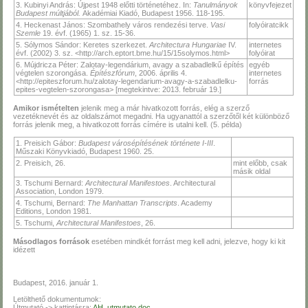
3. Kubinyi András: Újpest 1948 előtti történetéhez. In:
Tanulmányok
könyvfejezet
Budapest múltjából.
Akadémiai Kiadó, Budapest 1956. 118-195.
4. Heckenast János: Szombathely város rendezési terve.
Vasi
folyóiratcikk
Szemle
19. évf. (1965) 1. sz. 15-36.
5. Sólymos Sándor: Keretes szerkezet.
Architectura Hungariae
IV.
internetes
évf. (2002) 3. sz. <http://arch.eptort.bme.hu/15/15solymos.html>
folyóirat
6. Mújdricza Péter: Zalotay-legendárium, avagy a szabadlelkű építés
egyéb
végtelen szorongása.
Építészfórum
, 2006. április 4.
internetes
<http://epiteszforum.hu/zalotay-legendarium-avagy-a-szabadlelku-
forrás
epites-vegtelen-szorongasa> [megtekintve: 2013. február 19.]
Amikor ismételten
jelenik meg a már hivatkozott forrás, elég a szerző
vezetéknevét és az oldalszámot megadni. Ha ugyanattól a szerzőtől két különböző
forrás jelenik meg, a hivatkozott forrás címére is utalni kell. (5. példa)
1. Preisich Gábor:
Budapest városépítésének története I-III
.
Műszaki Könyvkiadó, Budapest 1960. 25.
2. Preisich, 26.
mint előbb, csak
másik oldal
3. Tschumi Bernard:
Architectural Manifestoes
. Architectural
Association, London 1979.
4. Tschumi, Bernard:
The Manhattan Transcripts
. Academy
Editions, London 1981.
5. Tschumi,
Architectural Manifestoes
, 26.
Másodlagos források
esetében mindkét forrást meg kell adni, jelezve, hogy ki kit
idézett
Budapest, 2016. január 1.
Letölthető dokumentumok:
Útmutató -> kattintásra:
AH_utmutato.doc