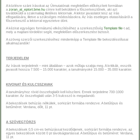
A közlésre szánt írásokat az Útmutatónak megfelelően előkészített formában
a
zoran_at_eptort.bme.hu
címre kell beküldeni a főszerkesztőnek, aki azt
továbbküldi a szakmailag illetékes lektornak. A lektor javaslatot tesz az írás
elfogadására, illetve a szükséges módosításokra. Az írás esetleges elutasításáról a
főszerkesztő a lektorral egyeztetve dönt.
A kézirat egységes formátumú elkészítéséhez a szerkesztőség
Template file
-t ad,
mely a majdani tördelést segíti, megfelelően előszerkesztést biztosít.
A szöveg szerzői szerkesztéséhez mindenképp a Template file bekezdésstílusai
alkalmazandók!
TERJEDELEM
Az írások terjedelmét – mint általában – azok műfaja szabja meg. A kritikák, esszék
javasolt hossza 7.500 – 15.000 karakter, a tanulmányoké 15.000 – 35.000 karakter.
KIVONAT ÉS KULCSSZAVAK
A tanulmányhoz rövid összefoglalót kell készíteni. Ennek terjedelme 700-1000
karakter. Az összefoglaló után 3-5 kulcsszó is megadandó.
A bekezdések behúzás nélküliek, sorkizárt formába rendezve. A betűtípus és
betűméret: Verdana, dőlt, 11 pt.
A SZÖVEGTÖRZS
A bekezdések 0,5 cm-es behúzással kezdődjenek, sorkizárt formába rendezve, az
egyes bekezdések között 0 pt távolságtartással. A betűtípus és betűméret: Verdana,
11 pt.