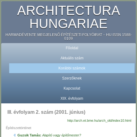
ARCHITECTURA
HUNGARIAE
HARMADÉVENTE MEGJELENŐ ÉPÍTÉSZETI FOLYÓIRAT – HU ISSN 1588-
0109
Főoldal
Aktuális szám
Korábbi számok
Szerzőknek
Kapcsolat
XIX. évfolyam
III. évfolyam 2. szám (2001. június)
http://arch.et.bme.hu/arch_old/index10.html
Építészettörténet
Guzsik Tamás:
Alapító vagy építőmester?