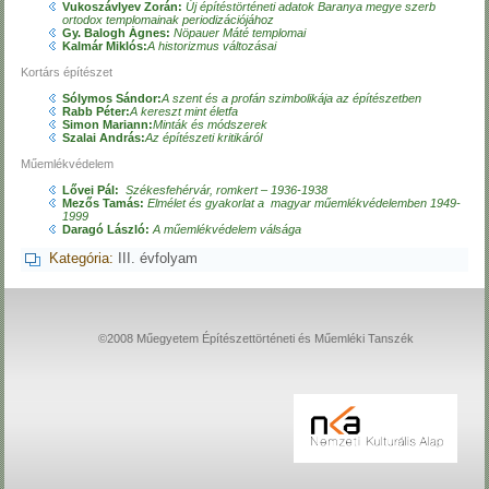
Vukoszávlyev Zorán:
Új építéstörténeti adatok Baranya megye szerb
ortodox templomainak periodizációjához
Gy. Balogh Ágnes:
Nöpauer Máté templomai
Kalmár Miklós:
A historizmus változásai
Kortárs építészet
Sólymos Sándor:
A szent és a profán szimbolikája az építészetben
Rabb Péter:
A kereszt mint életfa
Simon Mariann:
Minták
és
módszerek
Szalai András:
Az építészeti kritikáról
Műemlékvédelem
Lővei Pál:
Székesfehérvár, romkert – 1936-1938
Mezős Tamás:
Elmélet és gyakorlat a magyar műemlékvédelemben 1949-
1999
Daragó László:
A műemlékvédelem válsága
Kategória:
III. évfolyam
©2008 Műegyetem Építészettörténeti és Műemléki Tanszék