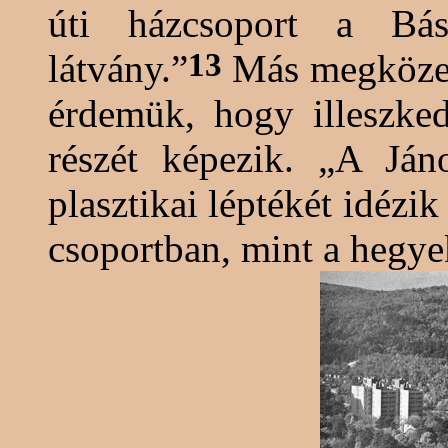
úti házcsoport a
Bás
13
látvány.”
Más megközelí
érdemük, hogy illeszke
részét képezik. „
A
Jáno
plasztikai léptékét idézik
csoportban, mint a hegye