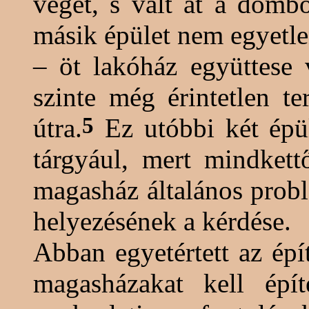
véget, s vált át a dombo
másik épület nem egyetl
– öt lakóház együttese 
szinte még érintetlen t
5
útra.
Ez utóbbi két épül
tárgyául, mert mindkett
magasház
általános probl
helyezésének a kérdése.
Abban egyetértett az ép
magasházakat
kell épít