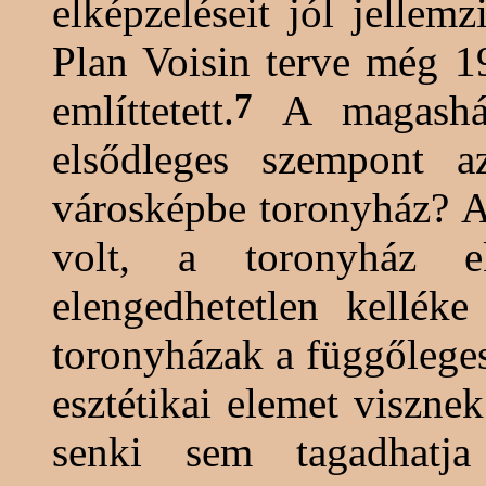
elképzeléseit jól jelle
Plan
Voisin
terve még 19
7
említtetett.
A
magashá
elsődleges szempont a
városképbe toronyház? A
volt, a toronyház e
elengedhetetlen kelléke 
toronyházak a függőlege
esztétikai elemet viszne
senki sem tagadhatj