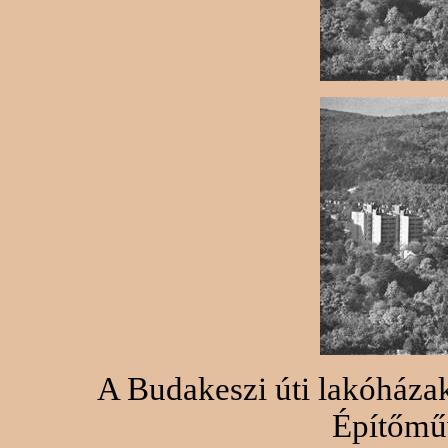
A Budakeszi úti lakóházak
Építőműv