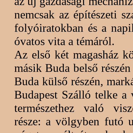
az új gazdasági mechaniz
nemcsak az építészeti sz
folyóiratokban és a nap
óvatos vita a témáról.
Az első két
magasház
kö
másik Buda belső részén 
Buda külső részén, mark
Budapest Szálló telke a 
természethez való vis
része: a völgyben futó u