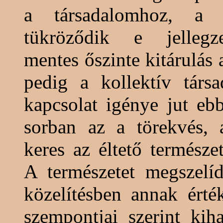
a társadalomhoz, a 
tükröződik e jellegz
mentes őszinte kitárulás 
pedig a kollektív társa
kapcsolat igénye jut eb
sorban az a törekvés, 
keres az éltető természe
A természetet megszelí
közelítésben annak érték
szempontjai szerint kih