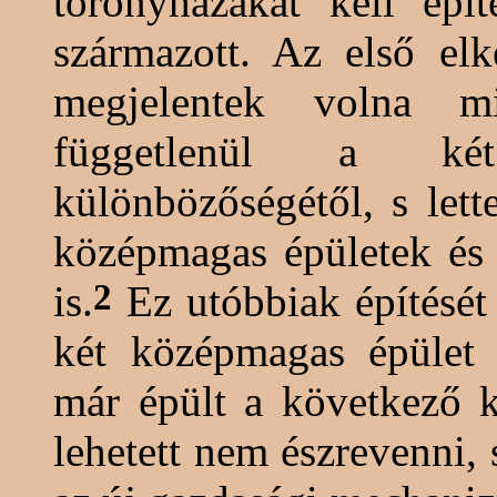
toronyházakat kell épít
származott. Az első elk
megjelentek volna m
függetlenül a két
különbözőségétől, s let
középmagas épületek és 
2
is
.
Ez utóbbiak építését
két középmagas épület 
már épült a következő k
lehetett nem észrevenni,