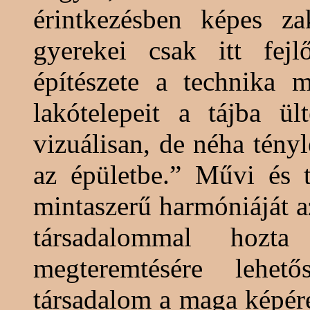
érintkezésben képes zak
gyerekei csak itt fej
építészete a technika m
lakótelepeit a tájba ül
vizuálisan, de néha tényl
az épületbe.” Művi és t
mintaszerű harmóniáját a
társadalommal hozta
megteremtésére lehető
társadalom a maga képére 