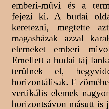
emberi-művi és a termé
fejezi ki. A budai old
keretezni, megtette az
magasházak
azzal karak
elemeket emberi mivolt
Emellett a budai táj lank
terülnek el, hegyvid
horizontálisak. E zömébe
vertikális elemek nagyo
horizontsávon másutt is 