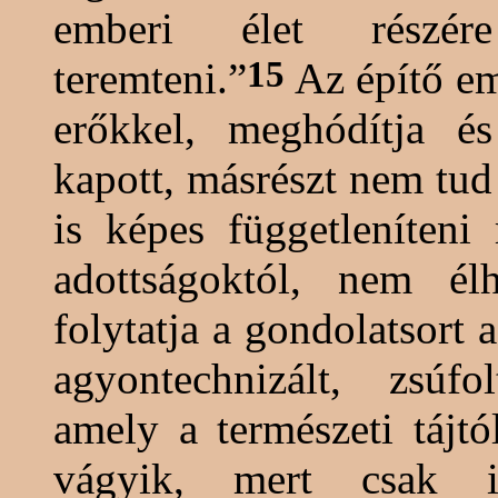
emberi élet részér
15
teremteni.”
Az építő em
erőkkel, meghódítja és
kapott, másrészt nem tud
is képes függetleníteni
adottságoktól, nem él
folytatja a gondolatsort 
agyontechnizált
, zsúfol
amely a természeti tájtól
vágyik, mert csak it