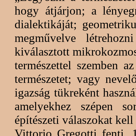
hogy átjárjon; a lényeg
dialektikáját; geometrik
megművelve létrehozni
kiválasztott mikrokozmos
természettel szemben az
természetet; vagy nevel
igazság tükreként haszn
amelyekhez szépen sor
építészeti válaszokat kel
Vittorio
Gregotti
fenti, 