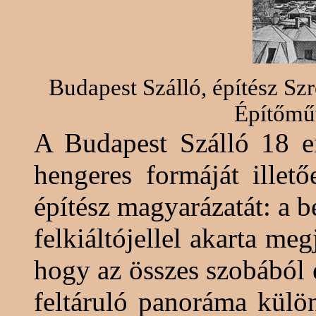
Budapest Szálló, építész
Sz
Építőműv
A Budapest Szálló 18 em
hengeres formáját illet
építész magyarázatát: a b
felkiáltójellel akarta meg
hogy az összes szobából 
feltáruló panoráma külö