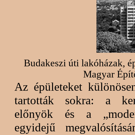
Budakeszi úti lakóházak, é
Magyar Épít
Az épületeket különösen
tartották sokra: a ker
előnyök és a „modern
egyidejű megvalósítás