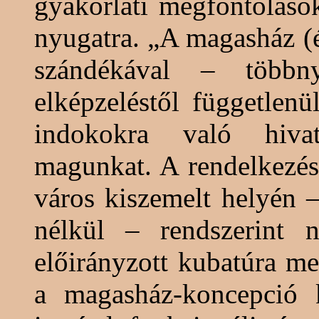
gyakorlati megfontoláso
nyugatra. „
A
magasház
(é
szándékával – többny
elképzeléstől független
indokokra való hivat
magunkat. A rendelkezésr
város kiszemelt helyén 
nélkül – rendszerint
előirányzott
kubatúra
meg
a magasház-koncepció k