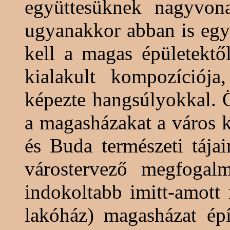
együttesüknek nagyvona
ugyanakkor abban is egye
kell a magas épületekt
kialakult kompozíció
képezte hangsúlyokkal.
a
magasházakat
a város k
és Buda természeti tája
várostervező megfogal
indokoltabb imitt-amott 
lakóház)
magasházat
épí