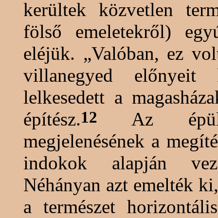
kerültek közvetlen ter
fölső emeletekről) egy
eléjük. „Valóban, ez vo
villanegyed előnyeit
lelkesedett a
magasháza
12
építész
.
Az épület
megjelenésének a megíté
indokok alapján vez
Néhányan azt emelték ki,
a természet horizontáli