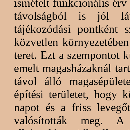
ismételt funkcionális érv
távolságból is jól lá
tájékozódási pontként 
közvetlen környezetében
teret. Ezt a szempontot 
emelt
magasházaknál
tar
távol álló
magasépület
építési területet, hogy
napot és a friss leveg
valósították meg. A 