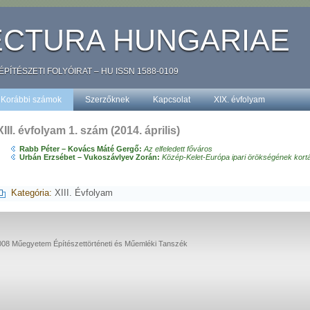
ECTURA HUNGARIAE
TÉSZETI FOLYÓIRAT – HU ISSN 1588-0109
Korábbi számok
Szerzőknek
Kapcsolat
XIX. évfolyam
XIII. évfolyam 1. szám (2014. április)
Rabb Péter – Kovács Máté Gergő:
Az elfeledett főváros
Urbán Erzsébet – Vukoszávlyev Zorán:
Közép-Kelet-Európa ipari örökségének kortá
Kategória:
XIII. Évfolyam
08 Műegyetem Építészettörténeti és Műemléki Tanszék