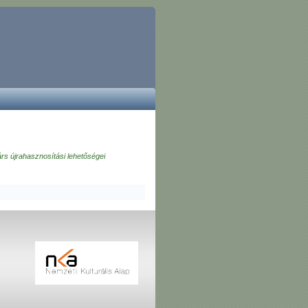
rs újrahasznosítási lehetőségei