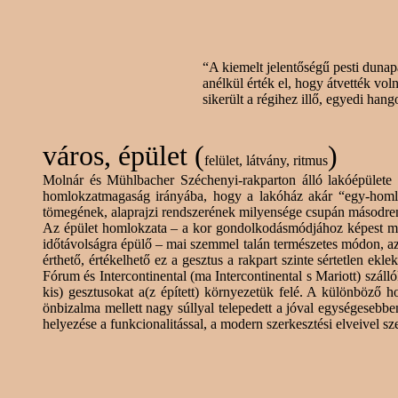
“A kiemelt jelentőségű pesti
dunap
anélkül érték el, hogy átvették vol
sikerült a régihez illő, egyedi han
város
, épület (
)
felület, látvány, ritmus
Molnár és
Mühlbacher
Széchenyi-rakparton álló lakóépület
homlokzatmagaság
irányába, hogy a lakóház akár “egy-homl
tömegének, alaprajzi rendszerének milyensége csupán másodre
Az épület homlokzata – a kor gondolkodásmódjához képest meg
időtávolságra épülő – mai szemmel talán természetes módon, a
érthető, értékelhető ez a gesztus a rakpart szinte sértetlen ek
Fórum és Intercontinental (ma Intercontinental s
Mariott
) száll
kis) gesztusokat
a(
z épített) környezetük felé. A különböző h
önbizalma mellett nagy súllyal telepedett a jóval egységeseb
helyezése a funkcionalitással, a modern szerkesztési elveivel s