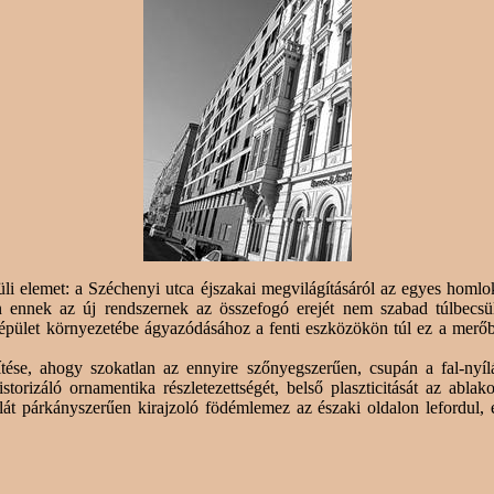
li elemet: a Széchenyi utca éjszakai megvilágításáról az egyes homlok
 ennek az új rendszernek az összefogó erejét nem szabad túlbecsülnü
 épület környezetébe ágyazódásához a fenti eszközökön túl ez a merőbe
ése, ahogy szokatlan az ennyire szőnyegszerűen, csupán a fal-nyílás
istorizáló
ornamentika részletezettségét, belső plaszticitását az abla
alát párkányszerűen kirajzoló födémlemez az északi oldalon lefordul, é