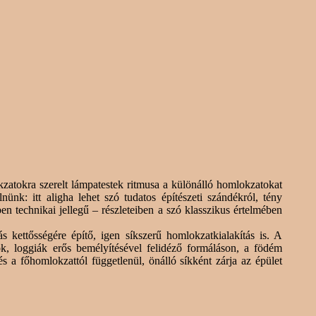
zatokra szerelt lámpatestek ritmusa a különálló homlokzatokat
nk: itt aligha lehet szó tudatos építészeti szándékról, tény
n technikai jellegű – részleteiben a szó klasszikus értelmében
 kettősségére építő, igen síkszerű homlokzatkialakítás is. A
kok, loggiák erős bemélyítésével felidéző formáláson, a födém
s a főhomlokzattól függetlenül, önálló síkként zárja az épület