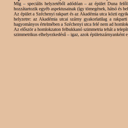
Míg – speciális helyzetéből adódóan – az épület Duna felőli
hozzátartozik egyéb aspektusainak (így tömegének, hátsó és bels
Az épület a Széchenyi rakpart és az Akadémia utca közti egyik 
helyzetre: az Akadémia utcai szárny gyakorlatilag a rakpar
hagyományos
értelmében a Széchenyi utca felé nem ad homlokzat
Az először a homlokzaton felbukkanó szimmetria tehát a telepít
szimmetrikus elhelyezkedésű – igaz, azok épületszárnyanként eg