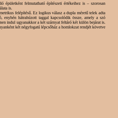
 épületként felmutatható építészeti értékeihez is – szorosan
lata is.
etrikus felépítésű. Ez logikus válasz a dupla méretű telek adta
ló, enyhén hátrahúzott taggal kapcsolódik össze, amely a
szó
en indul ugyanakkor a két szárnyat feltáró két külön bejárat is.
árnyanként két négyfogatú lépcsőház a homlokzat rendjét követve