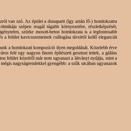
ázról van szó. Az épület a
dunaparti
(így aztán fő-) homlokzatra
itmikája szépen reagál tágabb környezetére, részletképzését,
igénytelen, szürke mosott-beton homlokzata is a legfontosabb
s a felület kavicsszemeinek csillogása távolról kellő eleganciát
adnunk a homlokzati kompozíció ilyen megoldását. Közelebb érve
os felé egy nagyon finom építészeti gesztust tettek, a gáláns
ton felület közelről már nem ugyanazt a látványt nyújtja, mint a
n mégis nagyságrendekkel gyengébb: a szűk utcában ugyanazok