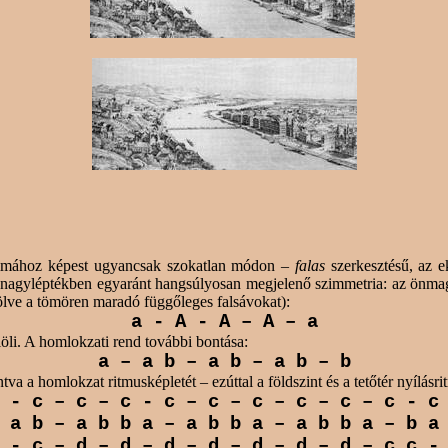
mához képest ugyancsak szokatlan módon –
falas
szerkesztésű, az ek
 nagyléptékben egyaránt hangsúlyosan megjelenő szimmetria: az önmagá
ölve a tömören maradó függőleges falsávokat):
a - A - A – A –
a
elöli. A homlokzati rend további bontása:
a
– a b – a b – a b – b
a a homlokzat ritmusképletét – ezúttal a földszint és a tetőtér nyílásrit
- c – c – c - c – c – c – c – c – c - c
a b – a b
b
a – a b
b
a – a b
b
a – b
a
- c – d – d – d – d – d – d – d – c
c
-