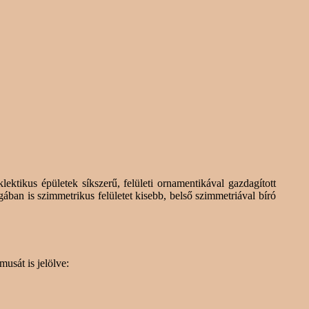
lektikus épületek síkszerű, felületi ornamentikával gazdagított
ban is szimmetrikus felületet kisebb, belső szimmetriával bíró
musát is jelölve: