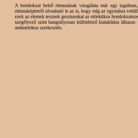
A homlokzat belső ritmusának vizsgálata már egy izgalmas
ritmusképletről olvasható le az is, hogy míg az egymásra vetül
ezek az elemek tesznek gesztusokat az eklektikus homlokzatszer
szegélyező szint hangsúlyosan különböző kialakítása lábazat- 
antimetrikus
szerkesztés.