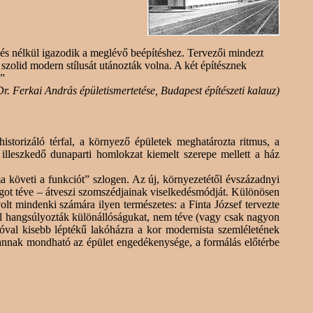
nés nélkül igazodik
a
meglévő
beépítéshez. Tervezői mindezt
és szolid modern
stílusát
utánozták volna. A két építésznek
l”
Dr.
Ferkai
András épületismertetése, Budapest építészeti kalauz)
historizáló
térfal, a környező
épületek
meghatározta ritmus, a
 illeszkedő
dunaparti
homlokzat kiemelt szerepe mellett a ház
követi a funkciót” szlogen. Az új, környezetétől évszázadnyi
got téve – átveszi szomszédjainak viselkedésmódját. Különösen
m volt mindenki számára ilyen természetes: a
Finta
József tervezte
al hangsúlyozták különállóságukat, nem téve (vagy csak nagyon
jóval kisebb léptékű lakóházra a kor modernista szemléletének
tlannak mondható az épület engedékenysége, a formálás előtérbe