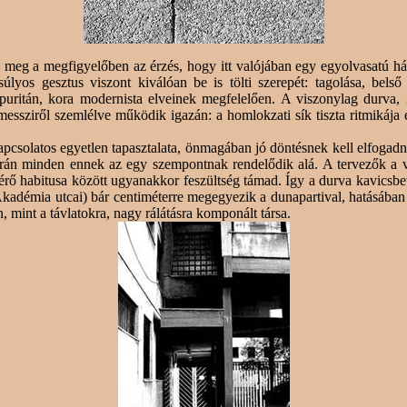
k meg a megfigyelőben az érzés, hogy itt valójában egy egyolvasatú h
yos gesztus viszont kiválóan be is tölti szerepét: tagolása, belső r
 puritán, kora modernista elveinek megfelelően. A viszonylag durva, 
messziről szemlélve működik igazán: a homlokzati sík tiszta ritmikája é
l kapcsolatos egyetlen tapasztalata, önmagában jó döntésnek kell elfog
rán minden ennek az egy szempontnak rendelődik alá. A tervezők a vár
térő habitusa között ugyanakkor feszültség támad. Így a durva kavicsbe
 Akadémia utcai) bár centiméterre megegyezik a
dunapartival
, hatásába
mint a távlatokra, nagy rálátásra komponált társa.