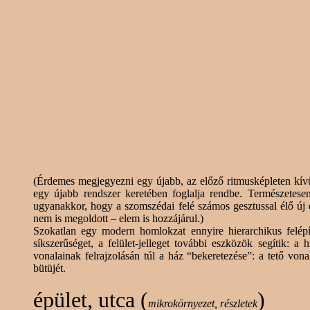
(Érdemes megjegyezni egy újabb, az előző ritmusképleten kívü
egy újabb rendszer keretében foglalja rendbe. Természetesen
ugyanakkor, hogy a
szomszédai
felé számos gesztussal élő új
nem is megoldott – elem is hozzájárul.)
Szokatlan egy modern homlokzat ennyire hierarchikus felépít
síkszerűséget, a felület-jelleget további eszközök segítik: a
h
vonalainak felrajzolásán túl a ház “bekeretezése”: a tető von
bütüjét.
épület
, utca (
)
mikrokörnyezet, részletek