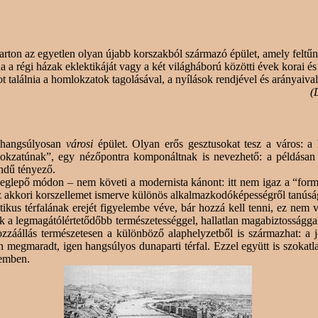
arton
az egyetlen olyan újabb korszakból származó épület, amely feltű
na a régi házak eklektikáját vagy a két világháború közötti évek korai 
got találnia a homlokzatok tagolásával, a nyílások rendjével és arányaiva
(
e hangsúlyosan
városi
épület. Olyan erős gesztusokat tesz a város: a
okzatúnak”, egy nézőpontra komponáltnak is nevezhető: a példásan
ndű tényező.
lepő módon – nem követi a modernista kánont: itt nem igaz a “forma 
z akkori korszellemet ismerve különös alkalmazkodóképességről tanúsá
lektikus térfalának erejét figyelembe véve, bár hozzá kell tenni, ez ne
ók a
legmagátólértetődőbb
természetességgel, hallatlan magabiztosságg
ozzáállás természetesen a különböző alaphelyzetből is származhat: a 
ben megmaradt, igen hangsúlyos
dunaparti
térfal. Ezzel együtt is szoka
zemben.