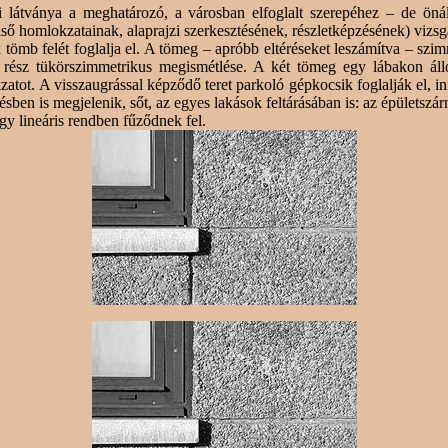
 látványa a meghatározó, a városban elfoglalt szerepéhez – de önálló
ő homlokzatainak, alaprajzi szerkesztésének, részletképzésének) vizsgá
tömb felét foglalja el. A tömeg – apróbb eltéréseket leszámítva – szimm
ti rész tükörszimmetrikus megismétlése. A két tömeg egy lábakon ál
ot. A visszaugrással képződő teret parkoló gépkocsik foglalják el, inn
ésben is megjelenik, sőt, az egyes lakások feltárásában is: az épületsz
y lineáris rendben fűződnek fel.