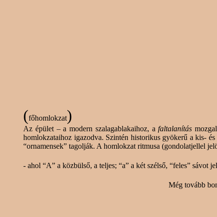
(
)
főhomlokzat
Az épület – a modern szalagablakaihoz, a
faltalanítás
mozgal
homlokzataihoz igazodva. Szintén historikus gyökerű a kis- és
“ornamensek” tagolják. A homlokzat ritmusa (gondolatjellel jel
- ahol “A” a közbülső, a teljes; “a” a két szélső, “feles” sávot j
Még tovább bontv