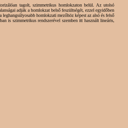
torizálóan
tagolt, szimmetrikus homlokzaton belül. Az utolsó
lanságai adják a homlokzat belső feszültségét, ezzel
egyidőben
lta leghangsúlyosabb homlokzati mezőhöz képest az alsó és felső
an is szimmetrikus rendszerével szemben itt használt lineáris,