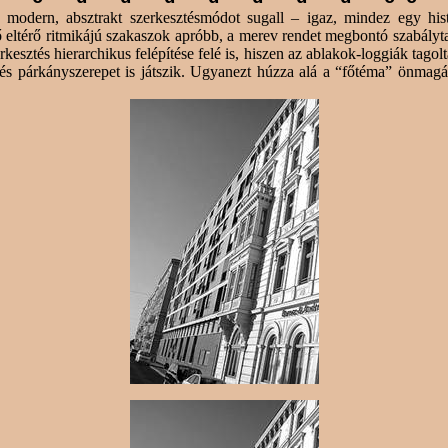
, modern, absztrakt szerkesztésmódot sugall – igaz, mindez egy
his
ő eltérő ritmikájú szakaszok apróbb, a merev rendet megbontó szabályta
kesztés hierarchikus felépítése felé is, hiszen az ablakok-loggiák tago
és párkányszerepet is játszik. Ugyanezt húzza alá a “főtéma” önmagáb