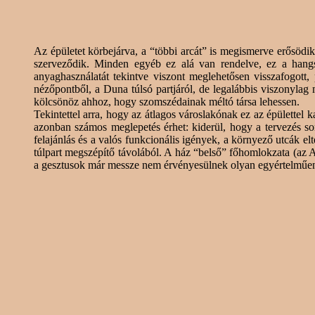
Az épületet körbejárva, a “többi arcát” is megismerve erősödi
szerveződik. Minden egyéb ez alá van rendelve, ez a hangsúl
anyaghasználatát tekintve viszont
meglehetősen
visszafogott,
nézőpontből
, a Duna túlsó partjáról, de legalábbis viszonylag 
kölcsönöz ahhoz, hogy
szomszédainak
méltó társa lehessen.
Tekintettel arra, hogy az átlagos városlakónak ez az épülette
azonban számos meglepetés érhet: kiderül, hogy a tervezés so
felajánlás és a valós funkcionális igények, a környező utcák el
túlpart megszépítő távolából. A ház “belső” főhomlokzata (az
a gesztusok már messze nem érvényesülnek olyan egyértelműen, 