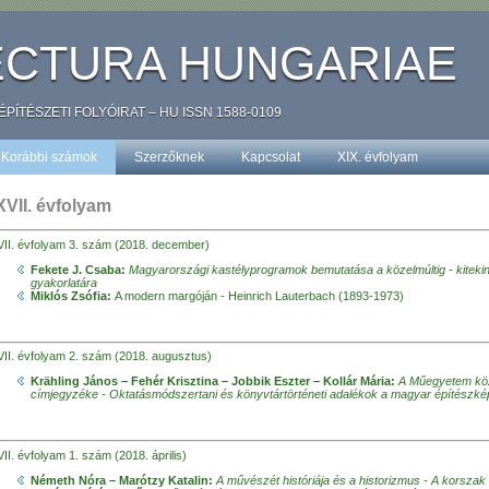
ECTURA HUNGARIAE
TÉSZETI FOLYÓIRAT – HU ISSN 1588-0109
Korábbi számok
Szerzőknek
Kapcsolat
XIX. évfolyam
XVII. évfolyam
VII. évfolyam 3. szám (2018. december)
Fekete J. Csaba:
Magyarországi kastélyprogramok bemutatása a közelmúltig - kitekinté
gyakorlatára
Miklós Zsófia:
A modern margóján - Heinrich Lauterbach (1893-1973)
VII. évfolyam 2. szám (2018. augusztus)
Krähling János – Fehér Krisztina – Jobbik Eszter – Kollár Mária:
A Műegyetem köz
címjegyzéke - Oktatásmódszertani és
könyvtártörténeti adalékok a magyar építészké
II. évfolyam 1. szám (2018. április)
Németh Nóra – Marótzy Katalin:
A művészét históriája és a historizmus - A korszak 