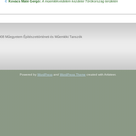
Kovács Máté Gergő:
A műemlékvédelem kezdetei Törökország területén
08 Műegyetem Építészettörténeti és Műemléki Tanszék
Powered by
WordPress
and
WordPress Theme
created with Artisteer.