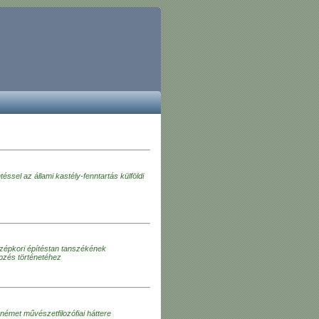
ssel az állami kastély-fenntartás külföldi
épkori építéstan tanszékének
pzés történetéhez
német művészetfilozófiai háttere