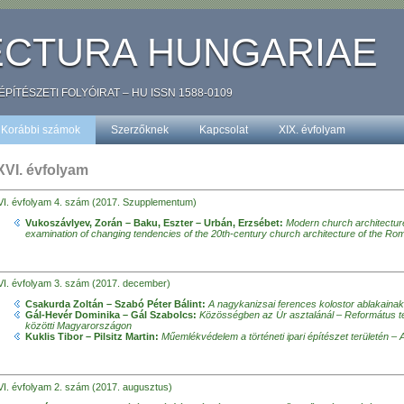
ECTURA HUNGARIAE
TÉSZETI FOLYÓIRAT – HU ISSN 1588-0109
Korábbi számok
Szerzőknek
Kapcsolat
XIX. évfolyam
XVI. évfolyam
VI. évfolyam 4. szám (2017. Szupplementum)
Vukoszávlyev, Zorán – Baku, Eszter – Urbán, Erzsébet:
Modern church architectur
examination of changing tendencies of the 20th-century church architecture of the Ro
VI. évfolyam 3. szám (2017. december)
Csakurda Zoltán – Szabó Péter Bálint:
A nagykanizsai ferences kolostor ablakainak
Gál-Hevér Dominika – Gál Szabolcs:
Közösségben az Úr asztalánál – Református t
közötti Magyarországon
Kuklis Tibor – Pilsitz Martin:
Műemlékvédelem a történeti ipari építészet területén – 
VI. évfolyam 2. szám (2017. augusztus)