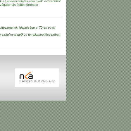
 az építészoktatás első nyolc évtizedéből
svégállomás építéstörténete
ítészetének jelentősége a ’70-es évek
országi evangélikus templomépítészetében