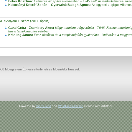
Fehér Krisztina:
Felmérés az építészképzésben – 1945 előtti műemlékfelmérési rajzok
Kelecsényi Kristóf Zoltán – Gyetvainé Balogh Ágnes:
Az egykori zugligeti villamo
I. évfolyam 1. szám (2017. április)
Garai Gréta - Zsembery Ákos:
Négy templom, négy képlet - Török Ferenc templomép
hazai templomépítészetében
Krähling János:
Pecz elmélete és a templomépítés gyakorlata - Utóhatása a magyar
08 Műegyetem Építészettörténeti és Műemléki Tanszék
Powered by
WordPress
and
WordPress Theme
created with Artisteer.