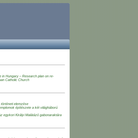
e in Hungary – Research plan on re-
man Catholic Church
 történeti elemzése
emplomok építészete a két világháború
Az egykori Királyi Malátázó gabonaraktára