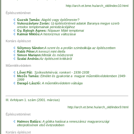
http://arch.et.bme.hu/arch_old/index10.html
Építészettörténet
Guzsik Tamás:
Alapító vagy építőmester?
Vukoszávlyev Zorán:
Új építéstörténeti adatok Baranya megye szerb
ortodox templomainak periodizációjához
Gy. Balogh Ágnes:
Nöpauer Máté templomai
Kalmár Miklós:
A historizmus változásai
Kortárs építészet
Sólymos Sándor:
A szent és a profán szimbolikája az építészetben
Rabb Péter:
A kereszt mint életfa
Simon Mariann:
Minták
és
módszerek
Szalai András:
Az építészeti kritikáról
Műemlékvédelem
Lővei Pál:
Székesfehérvár, romkert - 1936-1938
Mezős Tamás:
Elmélet és gyakorlat a magyar műemlékvédelemben 1949-
1999
Daragó László:
A műemlékvédelem válsága
III. évfolyam 1. szám (2001. március)
http://arch.et.bme.hu/arch_old/index9.html
Építészettörténet
Halmos Balázs:
A gótika hatásai a reneszánsz magyarországi
elterjedésének első évtizedeiben
Kortárs építészet