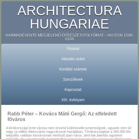
ARCHITECTURA
HUNGARIAE
HARMADÉVENTE MEGJELENŐ ÉPÍTÉSZETI FOLYÓIRAT – HU ISSN 1588-
0109
Főoldal
Aktuális szám
Korábbi számok
Szerzőknek
Kapcsolat
XIX. évfolyam
Rabb Péter – Kovács Máté Gergő: Az elfeledett
főváros
A törökországi İzmit városa nem örvend különösebb ismertségnek, ugyanis nem túl
nagy (a milliós lélekszámú nagyvárosok hazájában, Törökországban a 300.000 fős
település valóban kisvárosnak minősül) ipari város, ahol bár jelentős egyetem
működik, de a kozmopolita Isztambulhoz képest konzervatív várost egyáltalán nem