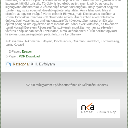
látogatják külföldi turisták. Törökök is legfeljebb azért, mert itt pörög az ország
legnagyobb óriáskereke. A várost sújtó heves földrengések mély nyomot hagytak
İzmiten, így száz évesnél idősebb épületet alig találni. Ám a lehangoló látszat
ellenére az egykor virágzó város először Bithynia, majd Diocletianus idejében a
Római Birodalom fővárosa volt Nikomédia néven. Ám részben a későbbi korok
építkezései, valamint az említett katasztrófák következtében tárgyi emlék alig,
épített pedig szinte egyáltalán nem maradt. Az utóbbi évek kutatásai, és főként az
İzmiti Kocaeli Egyetem Régészeti Tanszékének munkája nyomán az elfeledett
főváros szép lassan ismét köztudatba, a ma lakóházakkal sűrűn borított egykori
királyi és császári épületek pedig felszínre kerülhetnek.
Kulcsszavak: Nikomédia, Bithynia, Diocletianus, Oszmán Birodalom, Törökország,
İzmit, Kocaeli
E-Paper:
Epaper
E-Paper:
PDF Download
Kategória:
XIII. Évfolyam
©2008 Műegyetem Építészettörténeti és Műemléki Tanszék